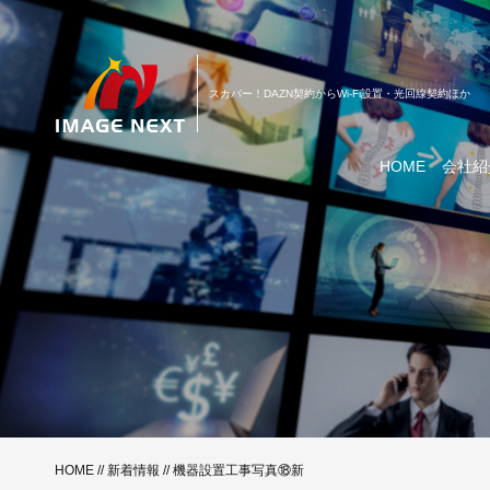
スカパー！DAZN契約からWi-Fi設置・光回線契約ほか
HOME
会社紹
HOME
//
新着情報
// 機器設置工事写真⑱新