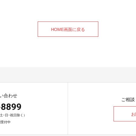
HOME画面に戻る
い合わせ
ご相談
-8899
お
0（土･日･祝日除く）
間受付中