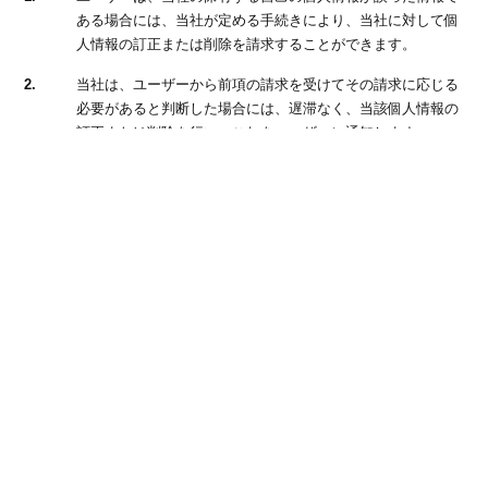
ある場合には、当社が定める手続きにより、当社に対して個
人情報の訂正または削除を請求することができます。
2.
当社は、ユーザーから前項の請求を受けてその請求に応じる
必要があると判断した場合には、遅滞なく、当該個人情報の
訂正または削除を行い、これをユーザーに通知します。
第７条（個人情報の利用停止等）
当社は、本人から、個人情報が、利用目的の範囲を超えて取り扱われ
ているという理由、または不正の手段により取得されたものであると
いう理由により、その利用の停止または消去（以下、「利用停止等」
といいます。）を求められた場合には、遅滞なく必要な調査を行い、
その結果に基づき、個人情報の利用停止等を行い、その旨本人に通知
します。ただし、個人情報の利用停止等に多額の費用を有する場合そ
の他利用停止等を行うことが困難な場合であって、本人の権利利益を
保護するために必要なこれに代わるべき措置をとれる場合は、この代
替策を講じます。