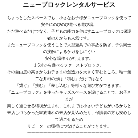
ニューブロックレンタルサービス
ちょっとしたスペースでも、小さなお子様がニューブロックを使って
安全にのびのび遊べる遊び場。
ただ遊べるだけでなく、子どもの能力を伸ばすニューブロックは保護
者の方からも人気です。
またニューブロックを使うことで大型遊具での事故を防ぎ、子供同士
の接触によるケガをしにくい
安心な場作りが行えます。
1.5才から遊べるファーストブロック。
その自由度の高さからお子さまの創造力を大きく育むところ。唯一無
二な井桁の形は「積む」だけではなく
「繋ぐ」「挟む」「差し込む」等様々な遊び方ができます。
『ニューブロック』を使ったキッズスペースを設けることで、お子さ
まが
楽しく過ごせる環境が生まれ、これまでは小さい子どもがいるからと
来店しづらかった家族連れの来店が見込めたり、保護者の方も安心し
て過ごせるため
リピーターの獲得につなげることができます。
ーーーーーーーーーーーーーーーーーーーーー