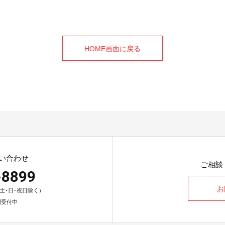
HOME画面に戻る
い合わせ
ご相談
-8899
お
0（土･日･祝日除く）
間受付中