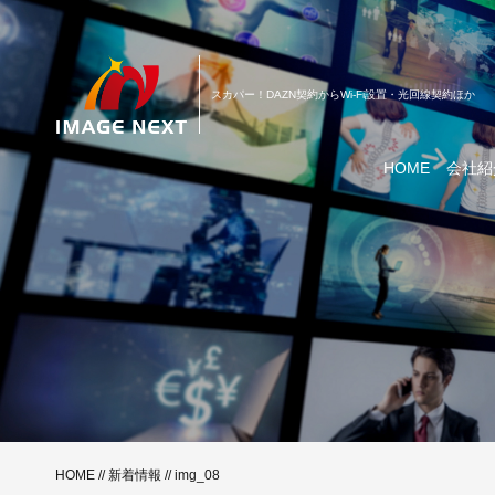
スカパー！DAZN契約からWi-Fi設置・光回線契約ほか
HOME
会社紹
HOME
//
新着情報
// img_08