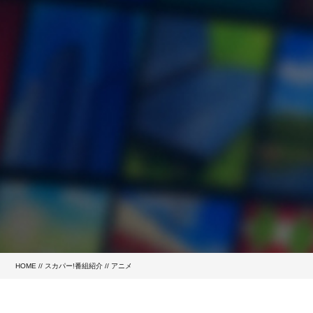
HOME
//
スカパー!番組紹介
//
アニメ