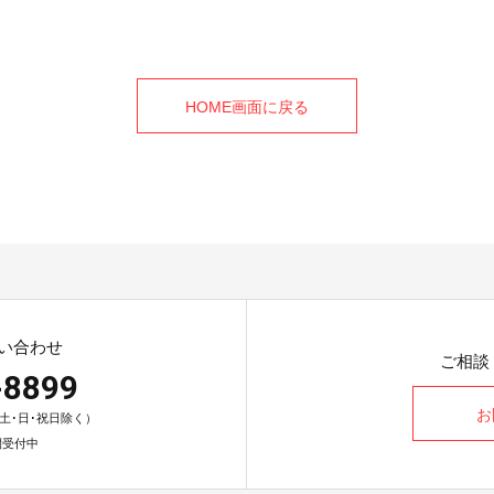
HOME画面に戻る
い合わせ
ご相談
-8899
お
0（土･日･祝日除く）
間受付中