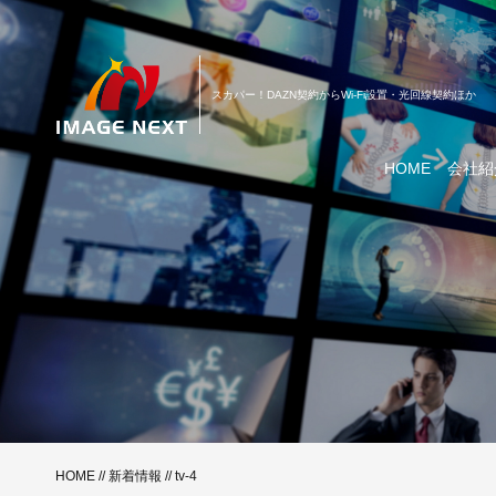
スカパー！DAZN契約からWi-Fi設置・光回線契約ほか
HOME
会社紹
HOME
//
新着情報
// tv-4