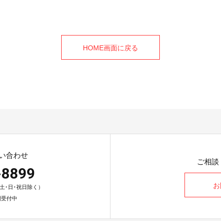
HOME画面に戻る
い合わせ
ご相談
-8899
お
0（土･日･祝日除く）
間受付中