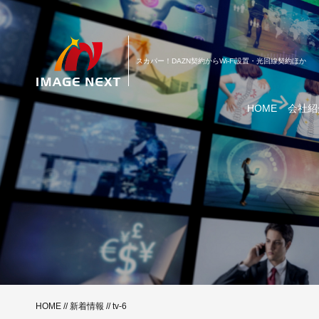
スカパー！DAZN契約からWi-Fi設置・光回線契約ほか
HOME
会社紹
HOME
//
新着情報
// tv-6